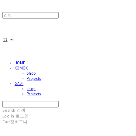
고목
HOME
KOMOK
Shop
Projects
GAZI
shop
Projects
Search
검색
Log In
로그인
Cart
장바구니