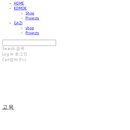
HOME
KOMOK
Shop
Projects
GAZI
shop
Projects
Search
검색
Log In
로그인
Cart
장바구니
고목