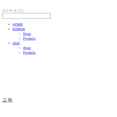
LOG IN
로그인
HOME
KOMOK
Shop
Projects
GAZI
shop
Projects
고목