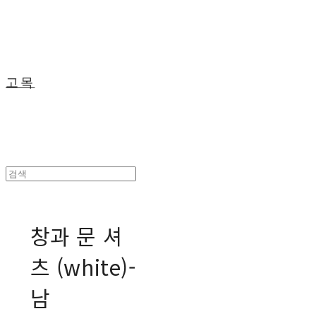
고목
창과 문 셔
츠 (white)-
남