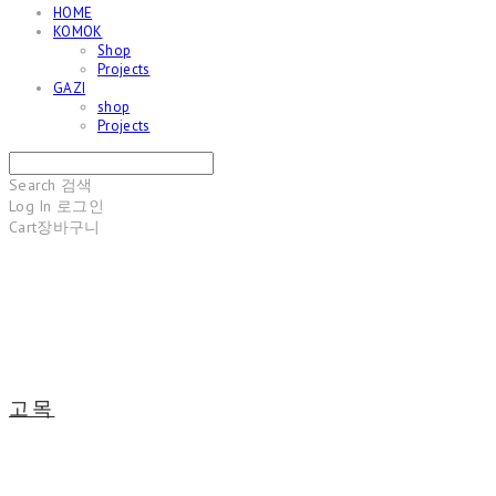
HOME
KOMOK
Shop
Projects
GAZI
shop
Projects
Search
검색
Log In
로그인
Cart
장바구니
고목