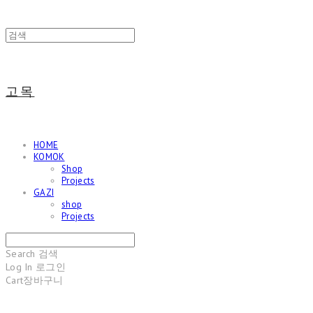
고목
HOME
KOMOK
Shop
Projects
GAZI
shop
Projects
Search
검색
Log In
로그인
Cart
장바구니