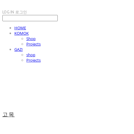
LOG IN
로그인
HOME
KOMOK
Shop
Projects
GAZI
shop
Projects
고목