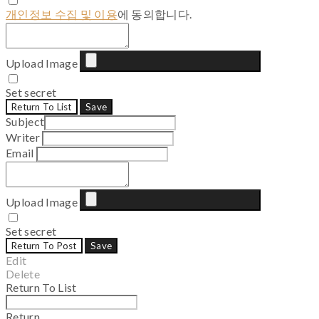
개인정보 수집 및 이용
에 동의합니다.
Upload Image
Set secret
Return To List
Save
Subject
Writer
Email
Upload Image
Set secret
Return To Post
Save
Edit
Delete
Return To List
Return