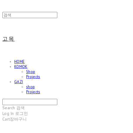
고목
HOME
KOMOK
Shop
Projects
GAZI
shop
Projects
Search
검색
Log In
로그인
Cart
장바구니