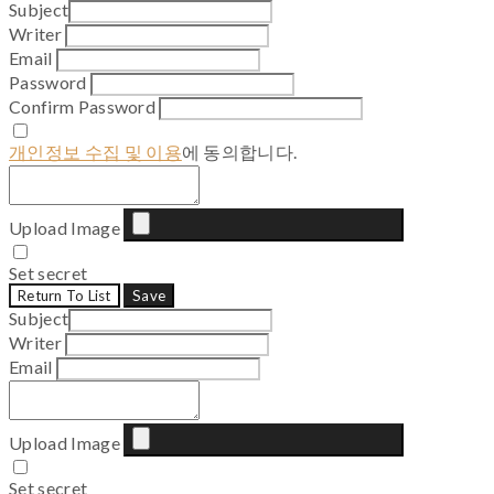
Subject
Writer
Email
Password
Confirm Password
개인정보 수집 및 이용
에 동의합니다.
Upload Image
Set secret
Return To List
Save
Subject
Writer
Email
Upload Image
Set secret