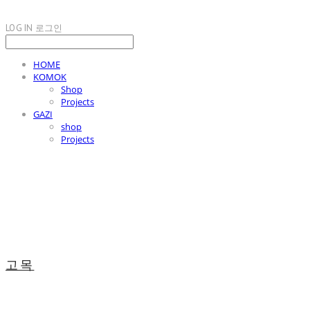
LOG IN
로그인
HOME
KOMOK
Shop
Projects
GAZI
shop
Projects
고목