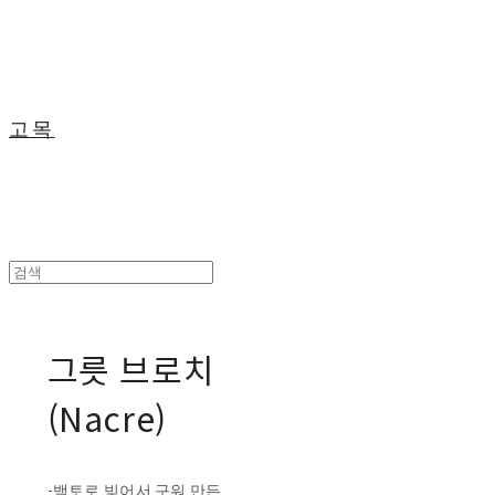
고목
그릇 브로치
(Nacre)
-백토로 빚어서 구워 만든