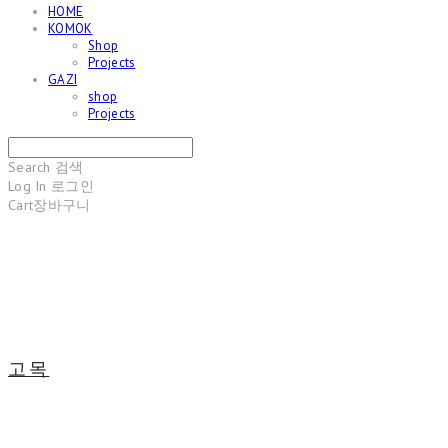
HOME
KOMOK
Shop
Projects
GAZI
shop
Projects
Search
검색
Log In
로그인
Cart
장바구니
고목