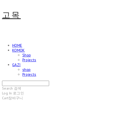
고목
HOME
KOMOK
Shop
Projects
GAZI
shop
Projects
Search
검색
Log In
로그인
Cart
장바구니