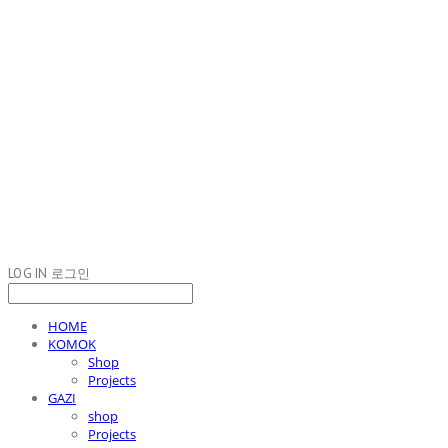
LOG IN
로그인
HOME
KOMOK
Shop
Projects
GAZI
shop
Projects