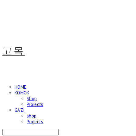
고목
HOME
KOMOK
Shop
Projects
GAZI
shop
Projects