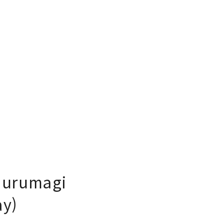
urumagi
ay)