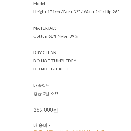
Model
Height 171cm / Bust 32" / Waist 24" / Hip 26"
MATERIALS
Cotton 61% Nylon 39%
DRY CLEAN
DO NOT TUMBLEDRY
DO NOT BLEACH
배송정보
평균 3일 소요
289,000원
배송비
-