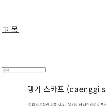
고목
댕기 스카프 (daenggi sc
-직접 드로잉한 고목 시그니쳐 나이테 패턴으로 이루