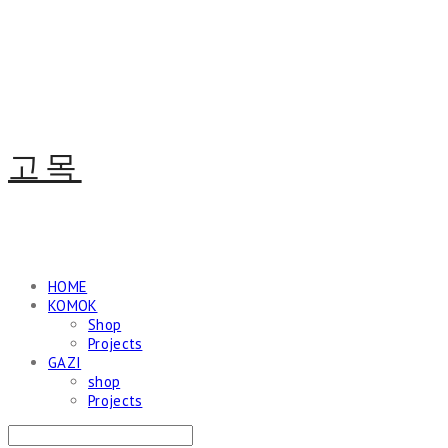
고목
HOME
KOMOK
Shop
Projects
GAZI
shop
Projects