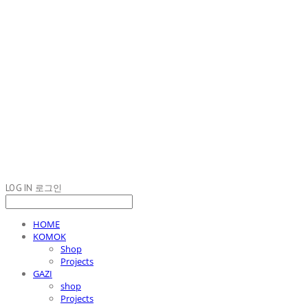
LOG IN
로그인
HOME
KOMOK
Shop
Projects
GAZI
shop
Projects