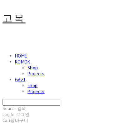
고목
HOME
KOMOK
Shop
Projects
GAZI
shop
Projects
Search
검색
Log In
로그인
Cart
장바구니