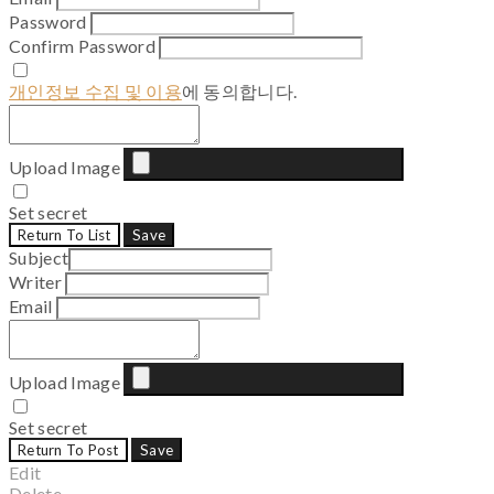
Password
Confirm Password
개인정보 수집 및 이용
에 동의합니다.
Upload Image
Set secret
Return To List
Save
Subject
Writer
Email
Upload Image
Set secret
Return To Post
Save
Edit
Delete