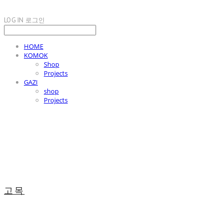
LOG IN
로그인
HOME
KOMOK
Shop
Projects
GAZI
shop
Projects
고목