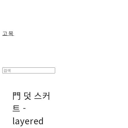
고목
門 덧 스커
트 -
layered