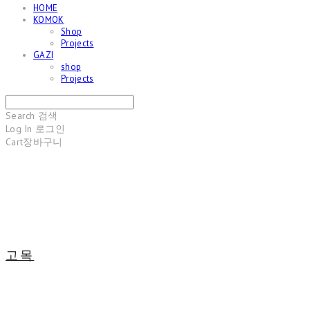
HOME
KOMOK
Shop
Projects
GAZI
shop
Projects
Search
검색
Log In
로그인
Cart
장바구니
고목