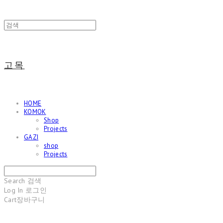
고목
HOME
KOMOK
Shop
Projects
GAZI
shop
Projects
Search
검색
Log In
로그인
Cart
장바구니